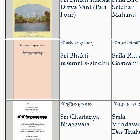
Divya Vani (Part
Sridhar
Four)
Maharaj
শ্রীভক্তিরসামৄতসিন্ধু
শ্রীল রূপ গোস্বাম
Sri Bhakti-
Srila Rup
rasamrita-sindhu
Goswami
শ্রীশ্রীচৈতন্যভাগবত
শ্রীল বৃন্দাবন দাস 
Sri Chaitanya
Srila
Bhagavata
Vrindava
Das Thak