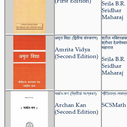
(First Edition)
Srila B.R.
Sridhar
Maharaj
अमृत विद्या (द्वितीया संस्करण)
श्रील भक्तिरक्ष
श्रीधर देवगोस्वा
महाराज
Amrita Vidya
(Second Edition)
Srila B.R.
Sridhar
Maharaj
অর্চ্চন-কণ (দ্বিতীয়া সংস্করণ)
শ্রীচৈতন্য-সারস্
Archan Kan
SCSMath
(Second Edition)