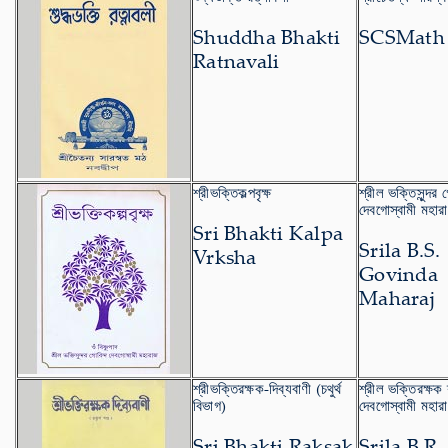
Shuddha Bhakti
SCSMath
Ratnavali
শ্রীভক্তিকল্পবৃক্ষ
শ্রীল ভক্তিসুন্দর গ
দেবগোস্বামী মহার
Sri Bhakti Kalpa
Srila B.S.
Vrksha
Govinda
Maharaj
শ্রীভক্তিরক্ষক-দিব্যবাণী (চথুর্থ
শ্রীল ভক্তিরক্ষক 
বিভাগ)
দেবগোস্বামী মহার
Sri Bhakti Raksak
Srila B.R.