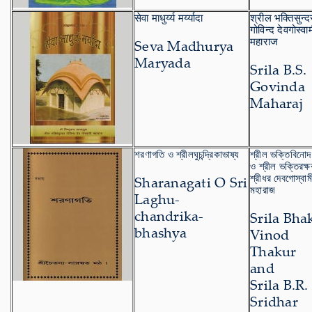
सेवा माधुर्य्य मर्य्यादा
श्रील भक्तिसुन्द
गोविन्द देवगोस्वा
महाराज
Seva Madhurya
Maryada
Srila B.S.
Govinda
Maharaj
শরণাগতি ও শ্রীলঘুচন্দ্রিকাভাষ্য
শ্রীল ভক্তিবিনোদ
ও শ্রীল ভক্তিরক্
শ্রীধর দেবগোস্বাম
Sharanagati O Sri
মহারাজ
Laghu-
chandrika-
Srila Bha
bhashya
Vinod
Thakur
and
Srila B.R.
Sridhar