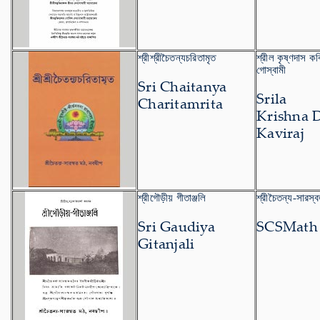
শ্রীশ্রীচৈতন্যচরিতামৃত
শ্রীল কৃষ্ণদাস ক
গোস্বামী
Sri Chaitanya
Srila
Charitamrita
Krishna 
Kaviraj
শ্রীগৌড়ীয় গীতাঞ্জলি
শ্রীচৈতন্য-সারস্
Sri Gaudiya
SCSMath
Gitanjali