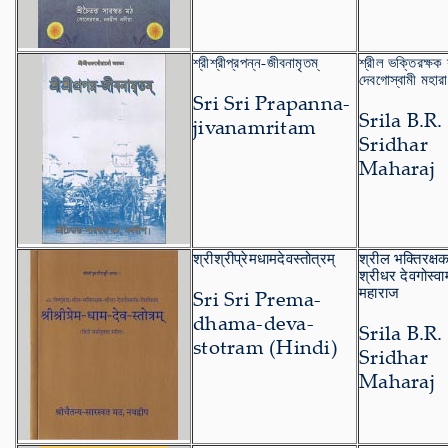
শ্রীশ্রীপ্রপন্ন-জীবনামৃতম্
শ্রীল ভক্তিরক্ষক 
দেবগোস্বামী মহার
Sri Sri Prapanna-
Srila B.R.
jivanamritam
Sridhar
Maharaj
श्रीश्रीप्रेमधामदेवस्तोत्रम्
श्रील भक्तिरक्ष
श्रीधर देवगोस्वा
महाराज
Sri Sri Prema-
dhama-deva-
Srila B.R.
stotram (Hindi)
Sridhar
Maharaj