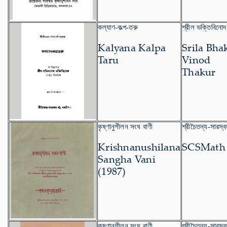
কল্যাণ-কল্প-তরু
শ্রীল ভক্তিবিনোদ
Kalyana Kalpa
Srila Bha
Taru
Vinod
Thakur
কৃষ্ণানুশীলন সংঘ বাণী
শ্রীচৈতন্য-সারস্
Krishnanushilana
SCSMath
Sangha Vani
(1987)
কৃষ্ণানুশীলন সংঘ বাণী
শ্রীচৈতন্য-সারস্