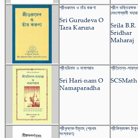
শ্রীগুরুদেব ও তাঁর করুণা
শ্রীল ভক্তিরক্ষক 
দেবগোস্বামী মহার
Sri Gurudeva O
Srila B.R.
Tara Karuna
Sridhar
Maharaj
শ্রীহরিনাম ও নামাপরাধ
শ্রীচৈতন্য-সারস্
Sri Hari-nam O
SCSMath
Namaparadha
শ্রীকৃষ্ণকর্ণামৃতম্ (প্রথম
শ্রীবিল্বমঙ্গল ঠাকু
সংস্করণ)