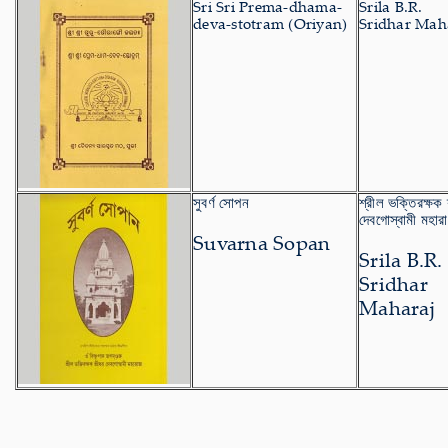
Sri Sri Prema-dhama-
Srila B.R.
deva-stotram (Oriyan)
Sridhar Mah
সুবর্ণ সোপন
শ্রীল ভক্তিরক্ষক 
দেবগোস্বামী মহার
Suvarna Sopan
Srila B.R.
Sridhar
Maharaj