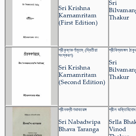
Sri
Sri Krishna
Bilvaman
Karnamritam
Thakur
(First Edition)
শ্রীকৃষ্ণকর্ণামৃতম্ (দ্বিতীয়া
শ্রীবিল্বমঙ্গল ঠাকু
সংস্করণ)
Sri
Sri Krishna
Bilvaman
Karnamritam
Thakur
(Second Edition)
শ্রীনবদ্বীণভাবতরঙ্গ
শ্রীল ভক্তিবিনোদ
Sri Nabadwipa
Srlla Bha
Bhava Taranga
Vinod