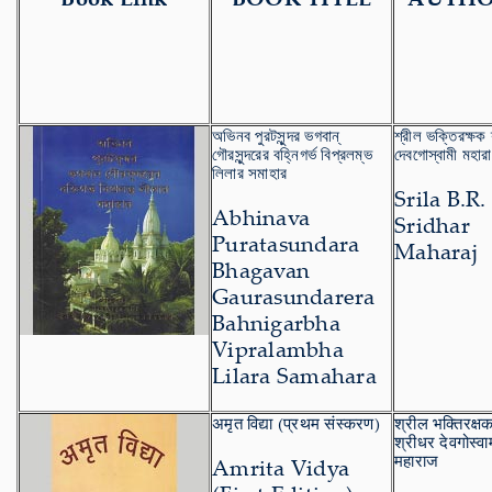
অভিনব পুরটসুন্দর ভগবান্
শ্রীল ভক্তিরক্ষক 
গৌরসুন্দরের বহ্নিগর্ভ বিপ্রলম্ভ
দেবগোস্বামী মহার
লিলার সমাহার
Srila B.R.
Abhinava
Sridhar
Puratasundara
Maharaj
Bhagavan
Gaurasundarera
Bahnigarbha
Vipralambha
Lilara Samahara
अमृत विद्या (प्रथम संस्करण)
श्रील भक्तिरक्ष
श्रीधर देवगोस्वा
महाराज
Amrita Vidya