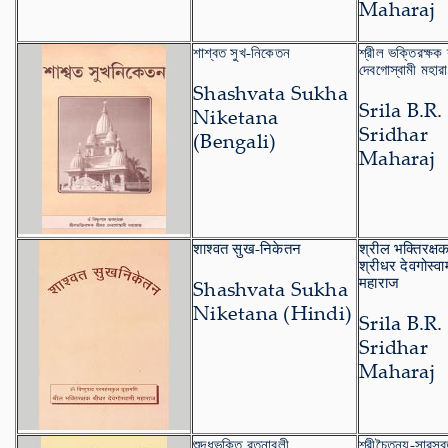
Maharaj
শাশ্বত সুখ-নিকেতন
শ্রীল ভক্তিরক্ষক 
দেবগোস্বামী মহার
Shashvata Sukha
Srila B.R.
Niketana
Sridhar
(Bengali)
Maharaj
शाश्वत सुख-निकेतन
श्रील भक्तिरक्ष
श्रीधर देवगोस्वा
महाराज
Shashvata Sukha
Niketana (Hindi)
Srila B.R.
Sridhar
Maharaj
শুদ্ধভক্তি রত্নাবলী
শ্রীচৈতন্য-সারস্