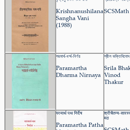
Krishnanushilana
SCSMath
Sangha Vani
(1988)
পরমার্থ-ধর্ম্ম-নির্ণয়
শ্রীল ভক্তিবিনোদ
Paramartha
Srila Bha
Dharma Nirnaya
Vinod
Thakur
परमार्थ पथ निर्देष
श्रीचैतन्य-सारस्
मठ
Paramartha Patha
SCSMath