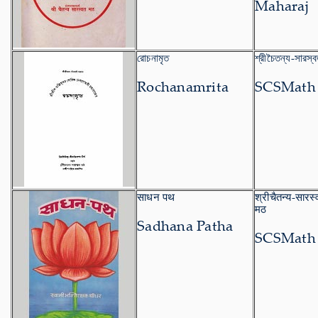
Maharaj
রোচনামৃত
শ্রীচৈতন্য-সারস্
Rochanamrita
SCSMath
साधन पथ
श्रीचैतन्य-सारस्
मठ
Sadhana Patha
SCSMath