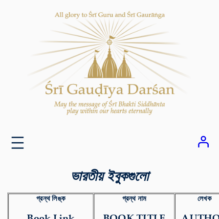
Skip
to
content
ভারতীয় ইবুকগুলো
গ্রন্থ লিঙ্ক
গ্রন্থ নাম
লেখক
Book Link
BOOK TITLE
AUTH