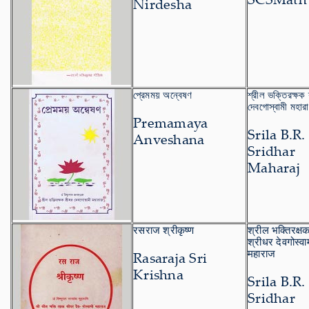
Nirdesha
প্রেমময় অন্বেষণ
শ্রীল ভক্তিরক্ষক 
দেবগোস্বামী মহার
Premamaya
Srila B.R.
Anveshana
Sridhar
Maharaj
रसराज श्रीकृष्ण
श्रील भक्तिरक्ष
श्रीधर देवगोस्वा
महाराज
Rasaraja Sri
Krishna
Srila B.R.
Sridhar