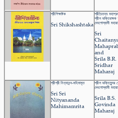
শ্রীশিক্ষাষ্টক
শ্রীচৈতন্য মহাপ্র
শ্রীল ভক্তিরক্ষক 
দেবগোস্বামী মহার
Sri Shikshashtaka
Sri
Chaitany
Mahapra
and
Srila B.R.
Sridhar
Maharaj
শ্রীশ্রী নিত্যানন্দ-মহিমামৃত
শ্রীল ভক্তিসুন্দর গ
দেবগোস্বামী মহার
Sri Sri
Srila B.S.
Nityananda
Govinda
Mahimamrita
Maharaj