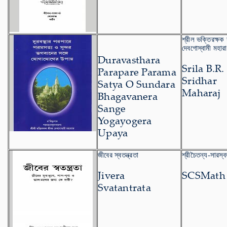
শ্রীল ভক্তিরক্ষক 
দেবগোস্বামী মহার
Duravasthara
Srila B.R.
Parapare Parama
Sridhar
Satya O Sundara
Maharaj
Bhagavanera
Sange
Yogayogera
Upaya
জীবের স্বতন্ত্রতা
শ্রীচৈতন্য-সারস্
Jivera
SCSMath
Svatantrata