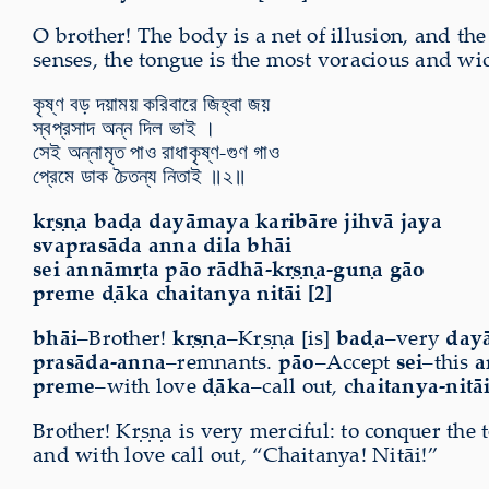
O brother! The body is a net of illusion, and th
senses, the tongue is the most voracious and wick
কৃষ্ণ বড় দয়াময় করিবারে জিহ্বা জয়
স্বপ্রসাদ অন্ন দিল ভাই ।
সেই অন্নামৃত পাও রাধাকৃষ্ণ-গুণ গাও
প্রেমে ডাক চৈতন্য নিতাই ॥২॥
kṛṣṇa baḍa dayāmaya karibāre jihvā jaya
svaprasāda anna dila bhāi
sei annāmṛta pāo rādhā-kṛṣṇa-guṇa gāo
preme ḍāka chaitanya nitāi [2]
bhāi
–Brother!
kṛṣṇa
–Kṛṣṇa [is]
baḍa
–very
day
prasāda-anna
–remnants.
pāo
–Accept
sei
–this
a
preme
–with love
ḍāka
–call out,
chaitanya-nitā
Brother! Kṛṣṇa is very merciful: to conquer the
and with love call out, “Chaitanya! Nitāi!”