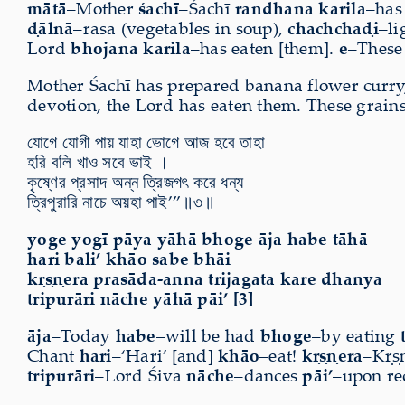
mātā
–Mother
śachī
–Śachī
randhana karila
–has
ḍālnā
–rasā (vegetables in soup),
chachchaḍi
–li
Lord
bhojana karila
–has eaten [them].
e
–Thes
Mother Śachī has prepared banana flower curry, 
devotion, the Lord has eaten them. These grains
যোগে যোগী পায় যাহা ভোগে আজ হবে তাহা
হরি বলি খাও সবে ভাই ।
কৃষ্ণের প্রসাদ-অন্ন ত্রিজগৎ করে ধন্য
ত্রিপুরারি নাচে অয়হা পাই’”॥৩॥
yoge yogī pāya yāhā bhoge āja habe tāhā
hari bali’ khāo sabe bhāi
kṛṣṇera prasāda-anna trijagata kare dhanya
tripurāri nāche yāhā pāi’ [3]
āja
–Today
habe
–will be had
bhoge
–by eating
Chant
hari
–‘Hari’ [and]
khāo
–eat!
kṛṣṇera
–Kṛṣ
tripurāri
–Lord Śiva
nāche
–dances
pāi’
–upon re