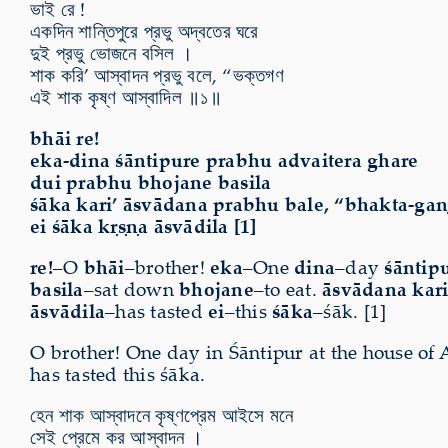
ভাই রে !
একদিন শান্তিপুরে প্রভু অদ্বতের ঘরে
দুই প্রভু ভোজনে বসিল ।
শাক করি’ আস্বাদন প্রভু বলে, “ভক্তগণ
এই শাক কৃষ্ণ আস্বাদিল ॥১॥
bhāi re!
eka-dina śāntipure prabhu advaitera ghare
dui prabhu bhojane basila
śāka kari’ āsvādana prabhu bale, “bhakta-ga
ei śāka kṛṣṇa āsvādila [1]
re!
–O
bhāi
–brother!
eka
–One
dina
–day
śāntip
basila
–sat down
bhojane
–to eat.
āsvādana kari
āsvādila
–has tasted
ei
–this
śāka
–śāk. [1]
O brother! One day in Śāntipur at the house of 
has tasted this śāka.
হেন শাক আস্বাদনে কৃষ্ণপ্রেম আইসে মনে
সেই প্রেমে কর আস্বাদন ।