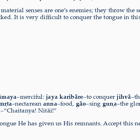
e material senses are one’s enemies; they throw the
ed. It is very difficult to conquer the tongue in thi
āmaya
–merciful:
jaya karibāre
–to conquer
jihvā
–t
mṛta
–nectarean
anna
–food,
gāo
–sing
guṇa
–the glo
i
–“Chaitanya! Nitāi!”
 tongue He has given us His remnants. Accept this n