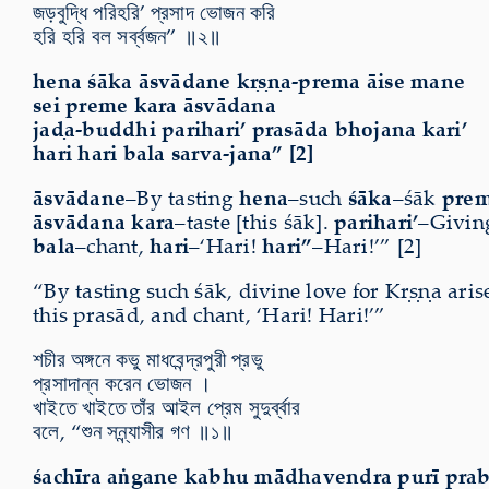
জড়বুদ্ধি পরিহরি’ প্রসাদ ভোজন করি
হরি হরি বল সর্ব্বজন” ॥২॥
hena śāka āsvādane kṛṣṇa-prema āise mane
sei preme kara āsvādana
jaḍa-buddhi parihari’ prasāda bhojana kari’
hari hari bala sarva-jana” [2]
āsvādane
–By tasting
hena
–such
śāka
–śāk
pre
āsvādana kara
–taste [this śāk].
parihari’
–Giving
bala
–chant,
hari
–‘Hari!
hari”
–Hari!’” [2]
“By tasting such śāk, divine love for Kṛṣṇa aris
this prasād, and chant, ‘Hari! Hari!’”
শচীর অঙ্গনে কভু মাধবেন্দ্রপুরী প্রভু
প্রসাদান্ন করেন ভোজন ।
খাইতে খাইতে তাঁর আইল প্রেম সুদুর্ব্বার
বলে, “শুন সন্ন্যাসীর গণ ॥১॥
śachīra aṅgane kabhu mādhavendra purī pra