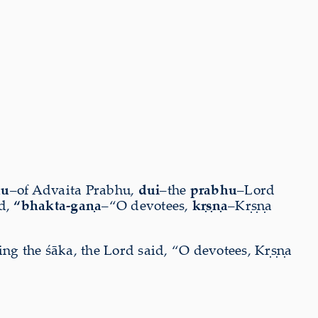
hu
–of Advaita Prabhu,
dui
–the
prabhu
–Lord
d,
“bhakta-gaṇa
–“O devotees,
kṛṣṇa
–Kṛṣṇa
ing the śāka, the Lord said, “O devotees, Kṛṣṇa