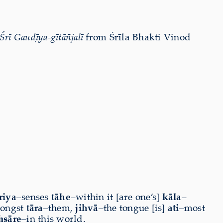
Śrī Gauḍīya-gītāñjalī
from Śrīla Bhakti Vinod
riya
–senses
tāhe
–within it [are one’s]
kāla
–
ongst
tāra
–them,
jihvā
–the tongue [is]
ati
–most
ṁsāre
–in this world.