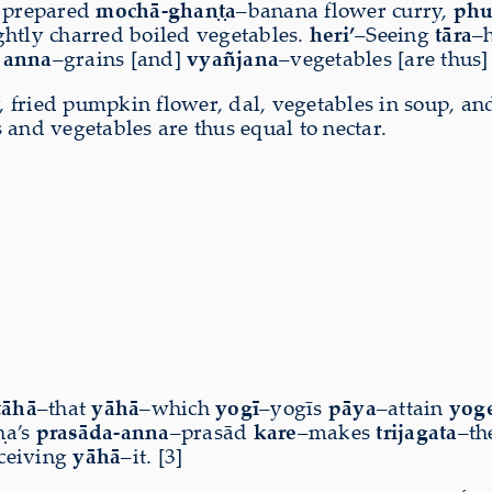
 prepared
mochā-ghaṇṭa
–banana flower curry,
phu
ghtly charred boiled vegetables.
heri’
–Seeing
tāra
–
e
anna
–grains [and]
vyañjana
–vegetables [are thus
fried pumpkin flower, dal, vegetables in soup, and
 and vegetables are thus equal to nectar.
tāhā
–that
yāhā
–which
yogī
–yogīs
pāya
–attain
yog
ṇa’s
prasāda-anna
–prasād
kare
–makes
trijagata
–th
ceiving
yāhā
–it. [3]