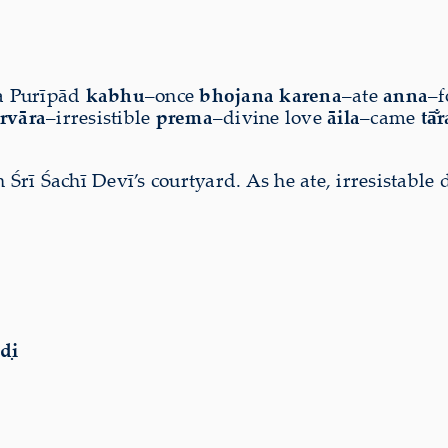
a Purīpād
kabhu
–once
bhojana karena
–ate
anna
–f
rvāra
–irresistible
prema
–divine love
āila
–came
tā̐r
rī Śachī Devī’s courtyard. As he ate, irresistable 
ḍi