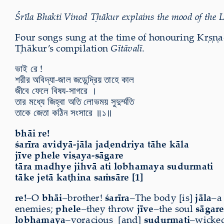
Śrīla Bhakti Vinod Ṭhākur explains the mood of the 
Four songs sung at the time of honouring Kṛṣṇ
Ṭhākur’s compilation
Gītāvalī
.
ভাই রে !
শরীর অবিদ্যা-জাল জড়েন্দ্রিয় তাহে কাল
জীবে ফেলে বিষয-সাগরে ।
তার মধ্যে জিহ্বা অতি লোভময় সুদুর্ম্মতি
তাকে জেতা কঠিন সংসারে ॥১॥
bhāi re!
śarīra avidyā-jāla jaḍendriya tāhe kāla
jīve phele viṣaya-sāgare
tāra madhye jihvā ati lobhamaya sudurmati
tāke jetā kaṭhina saṁsāre [1]
re!
–O
bhāi
–brother!
śarīra
–The body [is]
jāla
–a
enemies;
phele
–they throw
jīve
–the soul
sāgar
lobhamaya
–voracious
[and]
sudurmati
–wicke