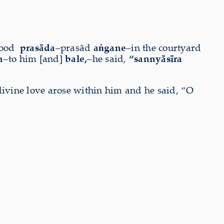
ood
prasāda
–prasād
aṅgane
–in the courtyard
a
–to him [and]
bale,
–he said,
“sannyāsīra
divine love arose within him and he said, “O