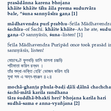
prasādānna karena bhojana
khāite khāite tā̐ra āila prema sudurvāra
bale, “śuna sannyāsīra gaṇa [1]
mādhavendra purī prabhu
–Śrīla Mādhavendr
śachīra
–of Śachī.
khāite khāite
–As he ate,
sudu
gaṇa
–O sannyāsīs,
śuna
–listen! [1]
Śrīla Mādhavendra Purīpād once took prasād in Ś
sannyāsīs, listen!
মোচাঘণ্ট ফুলবড়ি ডালি ডালনা চচ্চড়ি
শচীমাতা করিল রন্ধন ।
তাঁর শুদ্ধা-ভক্তি হেরি’ ভোজন করিল হরি
সুধা সম এ অন্ন-ব্যঞ্জন ॥২॥
mochā-ghaṇṭa phula-baḍi ḍāli ḍālnā chachcha
śachī-mātā karila randhana
tāra śuddhā-bhakti heri’ bhojana karila hari
sudhā-sama e anna-vyañjana [2]