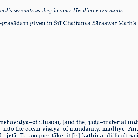
Lord’s servants as they honour His divine remnants.
a-prasādam given in Śrī Chaitanya Sāraswat Maṭh’s
 net
avidyā
–of illusion, [and the]
jaḍa
–material
ind
e
–into the ocean
viṣaya
–of mundanity.
madhye
–Am
d.
jetā
–To conquer
tāke
–it [is]
kaṭhina
–difficult
sa