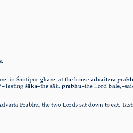
ṇa
ure
–in Śāntipur
ghare
–at the house
advaitera prab
’
–Tasting
śāka
–the śāk,
prabhu
–the Lord
bale,
–sai
Advaita Prabhu, the two Lords sat down to eat. Tast