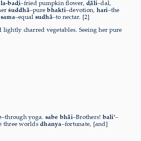
la-baḍi
–fried pumpkin flower,
ḍāli
–dal,
her
śuddhā
–pure
bhakti
–devotion,
hari
–the
]
sama
–equal
sudhā
–to nectar. [2]
 lightly charred vegetables. Seeing her pure
e
–through yoga.
sabe bhāi
–Brothers!
bali’
–
e three worlds
dhanya
–fortunate, [and]