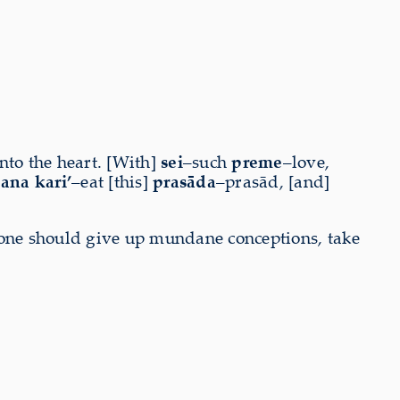
nto the heart. [With]
sei
–such
preme
–love,
ana kari’
–eat [this]
prasāda
–prasād, [and]
eryone should give up mundane conceptions, take