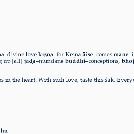
ma
–divine love
kṛṣṇa
–for Kṛṣṇa
āise
–comes
mane
–i
 up [all]
jaḍa
–mundane
buddhi
–conceptions,
bhoj
es in the heart. With such love, taste this śāk. Ev
bhu