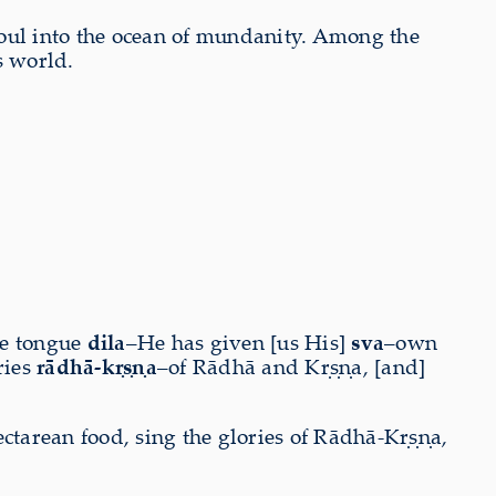
 soul into the ocean of mundanity. Among the
s world.
he tongue
dila
–He has given [us His]
sva
–own
ries
rādhā-kṛṣṇa
–of Rādhā and Kṛṣṇa, [and]
ectarean food, sing the glories of Rādhā-Kṛṣṇa,