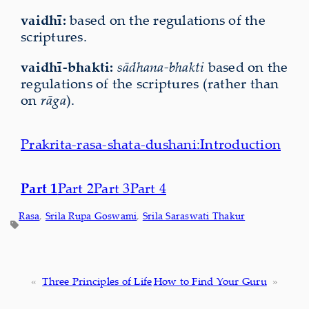
vaidhī:
based on the regulations of the
scriptures.
vaidhī-bhakti:
sādhana-bhakti
based on the
regulations of the scriptures (rather than
on
rāga
).
Prakrita-rasa-shata-dushani:
Introduction
Part 1
Part 2
Part 3
Part 4
Rasa
, 
Srila Rupa Goswami
, 
Srila Saraswati Thakur
«
Three Principles of Life
How to Find Your Guru
»