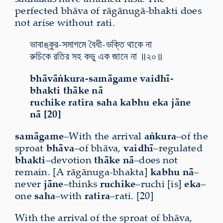
perfected bhāva of rāgānugā-bhakti does
not arise without rati.
ভাবাঙ্কুর-সমাগমে বৈধী-ভক্তি থাকে না
রুচিকে রতির সহ কভু এক জানে না ॥২০॥
bhāvāṅkura-samāgame vaidhī-
bhakti thāke nā
ruchike ratira saha kabhu eka jāne
nā [20]
samāgame
–With the arrival
aṅkura
–of the
sproat
bhāva
–of bhāva,
vaidhī
–regulated
bhakti
–devotion
thāke nā
–does not
remain. [A rāgānuga-bhakta]
kabhu nā
–
never
jāne
–thinks
ruchike
–ruchi [is]
eka
–
one
saha
–with
ratira
–rati. [20]
With the arrival of the sproat of bhāva,