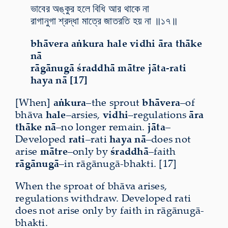
ভাবের অঙ্কুর হলে বিধি আর থাকে না
রাগানুগা শ্রদ্ধা মাত্রে জাতরতি হয় না ॥১৭॥
bhāvera aṅkura hale vidhi āra thāke
nā
rāgānugā śraddhā mātre jāta-rati
haya nā [17]
[When]
aṅkura
–the sprout
bhāvera
–of
bhāva
hale
–arsies,
vidhi
–regulations
āra
thāke nā
–no longer remain.
jāta
–
Developed
rati
–rati
haya nā
–does not
arise
mātre
–only by
śraddhā
–faith
rāgānugā
–in rāgānugā-bhakti. [17]
When the sproat of bhāva arises,
regulations withdraw. Developed rati
does not arise only by faith in rāgānugā-
bhakti.