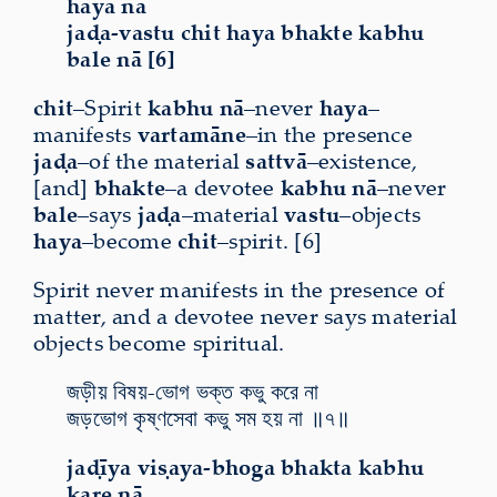
haya nā
jaḍa-vastu chit haya bhakte kabhu
bale nā [6]
chit
–Spirit
kabhu nā
–never
haya
–
manifests
vartamāne
–in the presence
jaḍa
–of the material
sattvā
–existence,
[and]
bhakte
–a devotee
kabhu nā
–never
bale
–says
jaḍa
–material
vastu
–objects
haya
–become
chit
–spirit. [6]
Spirit never manifests in the presence of
matter, and a devotee never says material
objects become spiritual.
জড়ীয় বিষয়-ভোগ ভক্ত কভু করে না
জড়ভোগ কৃষ্ণসেবা কভু সম হয় না ॥৭॥
jaḍīya viṣaya-bhoga bhakta kabhu
kare nā