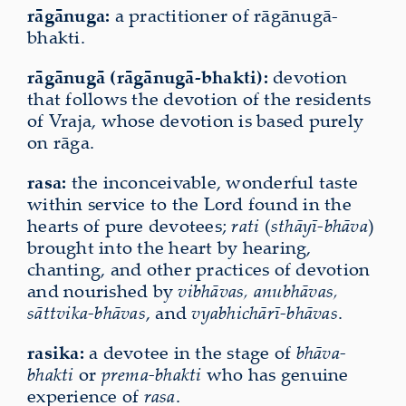
rāgānuga:
a practitioner of rāgānugā-
bhakti.
rāgānugā (rāgānugā-bhakti):
devotion
that follows the devotion of the residents
of Vraja, whose devotion is based purely
on rāga.
rasa:
the inconceivable, wonderful taste
within service to the Lord found in the
hearts of pure devotees;
rati
(
sthāyī-bhāva
)
brought into the heart by hearing,
chanting, and other practices of devotion
and nourished by
vibhāvas, anubhāvas,
sāttvika-bhāvas
, and
vyabhichārī-bhāvas
.
rasika:
a devotee in the stage of
bhāva-
bhakti
or
prema-bhakti
who has genuine
experience of
rasa
.