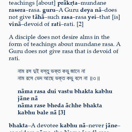
teachings [about]
prākṛta
–mundane
rasera
–rasa.
guru
–A Guru
deya nā
–does
not give
tāhā
–such
rasa
–rasa
yei
–that [is]
vinā
–devoid of
rati
–rati. [2]
A disciple does not desire alms in the
form of teachings about mundane rasa. A
Guru does not give rasa that is devoid of
rati.
নাম রস দুই বস্তু ভক্ত কভু জানে না
নাম রসে ভেদ আছে ভক্ত কভু বলে না ॥৩॥
nāma rasa dui vastu bhakta kabhu
jāne nā
nāma rase bheda āchhe bhakta
kabhu bale nā [3]
bhakta
–A devotee
kabhu nā
–never
jāne
–