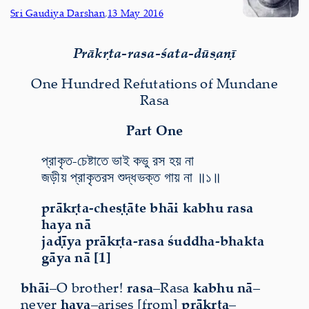
Sri Gaudiya Darshan
,
13 May 2016
Prākṛta-rasa-śata-dūṣaṇī
One Hundred Refutations of Mundane
Rasa
Part One
প্রাকৃত-চেষ্টাতে ভাই কভু রস হয় না
জড়ীয় প্রাকৃতরস শুদ্ধভক্ত গায় না ॥১॥
prākṛta-cheṣṭāte bhāi kabhu rasa
haya nā
jaḍīya prākṛta-rasa śuddha-bhakta
gāya nā [1]
bhāi
–O brother!
rasa
–Rasa
kabhu nā
–
never
haya
–arises [from]
prākṛta
–