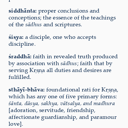
siddhānta:
proper conclusions and
conceptions; the essence of the teachings
of the
sādhus
and scriptures.
śiṣya:
a disciple, one who accepts
discipline.
śraddhā:
faith in revealed truth produced
by association with
sādhus
; faith that by
serving Kṛṣṇa all duties and desires are
fulfilled.
sthāyī-bhāva:
foundational rati for Kṛṣṇa,
which has any one of five primary forms:
śānta, dāsya, sakhya, vātsalya, and madhura
[adoration, servitude, friendship,
affectionate guardianship, and paramour
love].