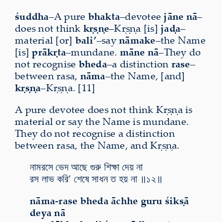
śuddha
–A pure
bhakta
–devotee
jāne nā
–
does not think
kṛṣṇe
–Kṛṣṇa [is]
jaḍa
–
material [or]
bali’
–say
nāmake
–the Name
[is]
prākṛta
–mundane.
māne nā
–They do
not recognise
bheda
–a distinction
rase
–
between rasa,
nāma
–the Name, [and]
kṛṣṇa
–Kṛṣṇa. [11]
A pure devotee does not think Kṛṣṇa is
material or say the Name is mundane.
They do not recognise a distinction
between rasa, the Name, and Kṛṣṇa.
নামরসে ভেদ আছে গুরু শিক্ষা দেয় না
রস লাভ করি’ শেষে সাধন ত হয় না ॥১২॥
nāma-rase bheda āchhe guru śikṣā
deya nā