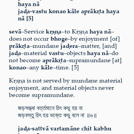
haya nā
jaḍa-vastu konao kāle aprākṛta haya
nā [5]
sevā
–Service
kṛṣṇa
–to Kṛṣṇa
haya nā
–
does not occur
bhoge
–by enjoyment [of]
prākṛta
–mundane
jaḍera
–matter, [and]
jaḍa
–material
vastu
–objects
haya nā
–do
not become
aprākṛta
–supramundane [at]
konao
–any
kāle
–time. [5]
Kṛṣṇa is not served by mundane material
enjoyment, and material objects never
become supramundane.
জড়সত্ত্বা বর্ত্তমানে চিৎ কভু হয় না
জড়বস্তু চিৎ হয় ভক্তে কভু বলে না ॥৬॥
jaḍa-sattvā vartamāne chit kabhu