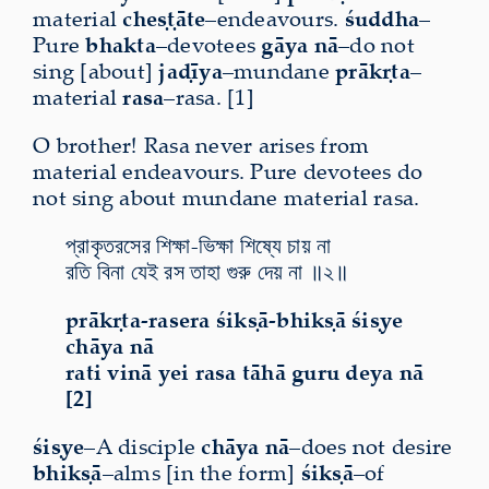
material
cheṣṭāte
–endeavours.
śuddha
–
Pure
bhakta
–devotees
gāya nā
–do not
sing [about]
jaḍīya
–mundane
prākṛta
–
material
rasa
–rasa. [1]
O brother! Rasa never arises from
material endeavours. Pure devotees do
not sing about mundane material rasa.
প্রাকৃতরসের শিক্ষা-ভিক্ষা শিষ্যে চায় না
রতি বিনা যেই রস তাহা গুরু দেয় না ॥২॥
prākṛta-rasera śikṣā-bhikṣā śiṣye
chāya nā
rati vinā yei rasa tāhā guru deya nā
[2]
śiṣye
–A disciple
chāya nā
–does not desire
bhikṣā
–alms [in the form]
śikṣā
–of