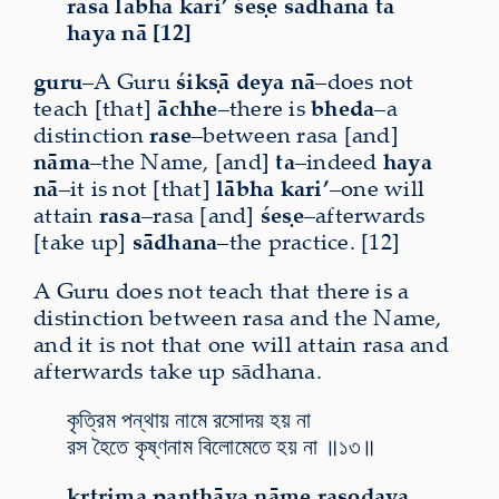
rasa lābha kari’ śeṣe sādhana ta
haya nā [12]
guru
–A Guru
śikṣā deya nā
–does not
teach [that]
āchhe
–there is
bheda
–a
distinction
rase
–between rasa [and]
nāma
–the Name, [and]
ta
–indeed
haya
nā
–it is not [that]
lābha kari’
–one will
attain
rasa
–rasa [and]
śeṣe
–afterwards
[take up]
sādhana
–the practice. [12]
A Guru does not teach that there is a
distinction between rasa and the Name,
and it is not that one will attain rasa and
afterwards take up sādhana.
কৃত্রিম পন্থায় নামে রসোদয় হয় না
রস হৈতে কৃষ্ণনাম বিলোমেতে হয় না ॥১৩॥
kṛtrima panthāya nāme rasodaya