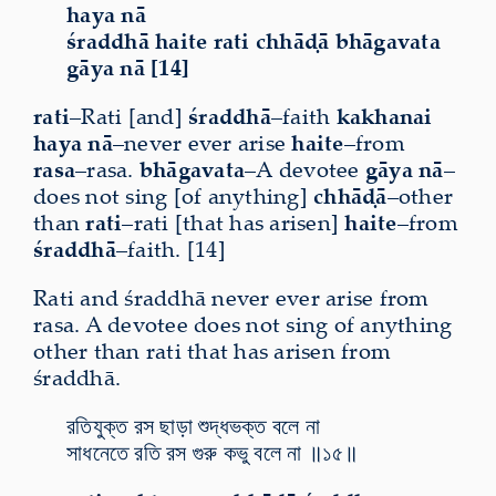
haya nā
śraddhā haite rati chhāḍā bhāgavata
gāya nā [14]
rati
–Rati [and]
śraddhā
–faith
kakhanai
haya nā
–never ever arise
haite
–from
rasa
–rasa.
bhāgavata
–A devotee
gāya nā
–
does not sing [of anything]
chhāḍā
–other
than
rati
–rati [that has arisen]
haite
–from
śraddhā
–faith. [14]
Rati and śraddhā never ever arise from
rasa. A devotee does not sing of anything
other than rati that has arisen from
śraddhā.
রতিযুক্ত রস ছাড়া শুদ্ধভক্ত বলে না
সাধনেতে রতি রস গুরু কভু বলে না ॥১৫॥