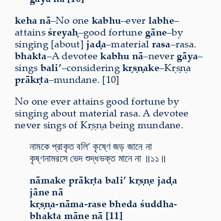
keha nā
–No one
kabhu
–ever
labhe
–
attains
śreyaḥ
–good fortune
gāne
–by
singing [about]
jaḍa
–material
rasa
–rasa.
bhakta
–A devotee
kabhu nā
–never
gāya
–
sings
bali’
–considering
kṛṣṇake
–Kṛṣṇa
prākṛta
–mundane. [10]
No one ever attains good fortune by
singing about material rasa. A devotee
never sings of Kṛṣṇa being mundane.
নামকে প্রাকৃত বলি’ কৃষ্ণে জড় জানে না
কৃষ্ণনামরসে ভেদ শুদ্ধভক্ত মানে না ॥১১॥
nāmake prākṛta bali’ kṛṣṇe jaḍa
jāne nā
kṛṣṇa-nāma-rase bheda śuddha-
bhakta māne nā [11]