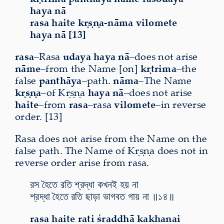
haya nā
rasa haite kṛṣṇa-nāma vilomete
haya nā [13]
rasa
–Rasa
udaya haya nā
–does not arise
nāme
–from the Name [on]
kṛtrima
–the
false
panthāya
–path.
nāma
–The Name
kṛṣṇa
–of Kṛṣṇa
haya nā
–does not arise
haite
–from
rasa
–rasa
vilomete
–in reverse
order. [13]
Rasa does not arise from the Name on the
false path. The Name of Kṛṣṇa does not in
reverse order arise from rasa.
রস হৈতে রতি শ্রদ্ধা কখনই হয় না
শ্রদ্ধা হৈতে রতি ছাড়া ভাগবত গায় না ॥১৪॥
rasa haite rati śraddhā kakhanai