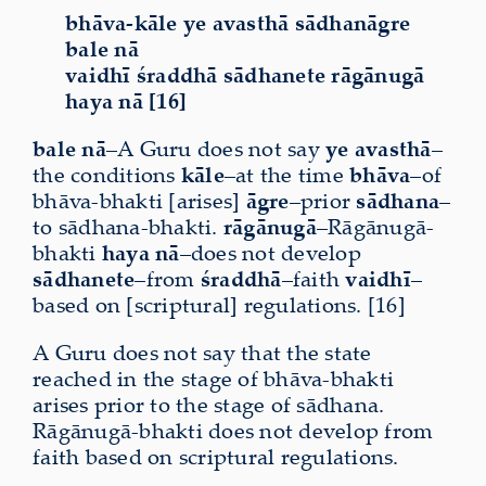
bhāva-kāle ye avasthā sādhanāgre
bale nā
vaidhī śraddhā sādhanete rāgānugā
haya nā [16]
bale nā
–A Guru does not say
ye avasthā
–
the conditions
kāle
–at the time
bhāva
–of
bhāva-bhakti [arises]
āgre
–prior
sādhana
–
to sādhana-bhakti.
rāgānugā
–Rāgānugā-
bhakti
haya nā
–does not develop
sādhanete
–from
śraddhā
–faith
vaidhī
–
based on [scriptural] regulations. [16]
A Guru does not say that the state
reached in the stage of bhāva-bhakti
arises prior to the stage of sādhana.
Rāgānugā-bhakti does not develop from
faith based on scriptural regulations.