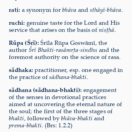
rati:
a synonym for
bhāva
and
sthāyī-bhāva
.
ruchi:
genuine taste for the Lord and His
service that arises on the basis of
niṣṭhā
.
Rūpa (Śrī):
Śrīla Rūpa Goswāmī, the
author
Śrī Bhakti-rasāmṛta-sindhu
and the
foremost authority on the science of rasa.
sādhaka:
practitioner, esp. one engaged in
the practice of
sādhana-bhakti
.
sādhana (sādhana-bhakti):
engagement
of the senses in devotional practices
aimed at uncovering the eternal nature of
the soul; the first of the three stages of
bhakti
, followed by
bhāva-bhakti
and
prema-bhakti
. (Brs: 1.2.2)