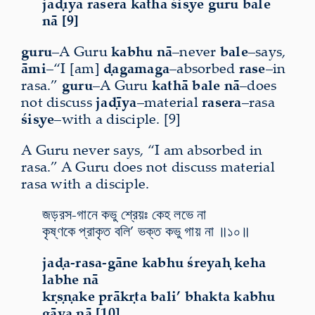
jaḍīya rasera kathā śiṣye guru bale
nā [9]
guru
–A Guru
kabhu nā
–never
bale
–says,
āmi
–“I [am]
ḍagamaga
–absorbed
rase
–in
rasa.”
guru
–A Guru
kathā bale nā
–does
not discuss
jaḍīya
–material
rasera
–rasa
śiṣye
–with a disciple. [9]
A Guru never says, “I am absorbed in
rasa.” A Guru does not discuss material
rasa with a disciple.
জড়রস-গানে কভু শ্রেয়ঃ কেহ লভে না
কৃষ্ণকে প্রাকৃত বলি’ ভক্ত কভু গায় না ॥১০॥
jaḍa-rasa-gāne kabhu śreyaḥ keha
labhe nā
kṛṣṇake prākṛta bali’ bhakta kabhu
gāya nā [10]