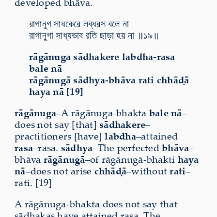
developed bhāva.
রাগানুগ সাধকেরে লব্ধরস বলে না
রাগানুগা সাধ্যভাব রতি ছাড়া হয় না ॥১৯॥
rāgānuga sādhakere labdha-rasa
bale nā
rāgānugā sādhya-bhāva rati chhāḍā
haya nā [19]
rāgānuga
–A rāgānuga-bhakta
bale nā
–
does not say [that]
sādhakere
–
practitioners [have]
labdha
–attained
rasa
–rasa.
sādhya
–The perfected
bhāva
–
bhāva
rāgānugā
–of rāgānugā-bhakti
haya
nā
–does not arise
chhāḍā
–without
rati
–
rati. [19]
A rāgānuga-bhakta does not say that
sādhakas have attained rasa. The