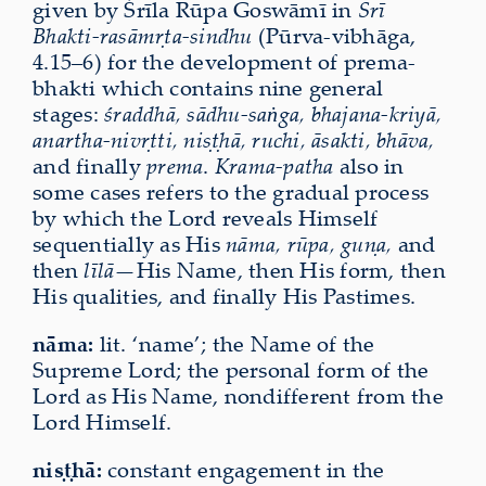
given by Śrīla Rūpa Goswāmī in
Śrī
Bhakti-rasāmṛta-sindhu
(Pūrva-vibhāga,
4.15–6) for the development of prema-
bhakti which contains nine general
stages:
śraddhā, sādhu-saṅga, bhajana-kriyā,
anartha-nivṛtti, niṣṭhā, ruchi, āsakti, bhāva,
and finally
prema
.
Krama-patha
also in
some cases refers to the gradual process
by which the Lord reveals Himself
sequentially as His
nāma, rūpa, guṇa,
and
then
līlā
—His Name, then His form, then
His qualities, and finally His Pastimes.
nāma:
lit. ‘name’; the Name of the
Supreme Lord; the personal form of the
Lord as His Name, nondifferent from the
Lord Himself.
niṣṭhā:
constant engagement in the