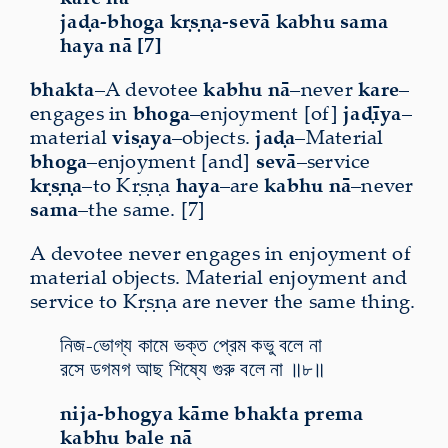
jaḍa-bhoga kṛṣṇa-sevā kabhu sama
haya nā [7]
bhakta
–A devotee
kabhu nā
–never
kare
–
engages in
bhoga
–enjoyment [of]
jaḍīya
–
material
viṣaya
–objects.
jaḍa
–Material
bhoga
–enjoyment [and]
sevā
–service
kṛṣṇa
–to Kṛṣṇa
haya
–are
kabhu nā
–never
sama
–the same. [7]
A devotee never engages in enjoyment of
material objects. Material enjoyment and
service to Kṛṣṇa are never the same thing.
নিজ-ভোগ্য কামে ভক্ত প্রেম কভু বলে না
রসে ডগমগ আছ শিষ্যে গুরু বলে না ॥৮॥
nija-bhogya kāme bhakta prema
kabhu bale nā