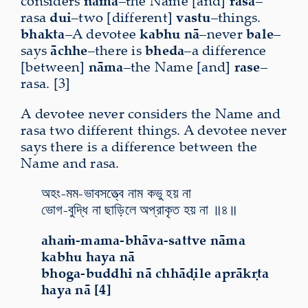
considers
nāma
–the Name [and]
rasa
–
rasa
dui
–two [different]
vastu
–things.
bhakta
–A devotee
kabhu nā
–never
bale
–
says
āchhe
–there is
bheda
–a difference
[between]
nāma
–the Name [and]
rase
–
rasa. [3]
A devotee never considers the Name and
rasa two different things. A devotee never
says there is a difference between the
Name and rasa.
অহং-মম-ভাবসত্ত্বে নাম কভু হয় না
ভোগ-বুদ্ধি না ছাড়িলে অপ্রাকৃত হয় না ॥৪॥
ahaṁ-mama-bhāva-sattve nāma
kabhu haya nā
bhoga-buddhi nā chhāḍile aprākṛta
haya nā [4]