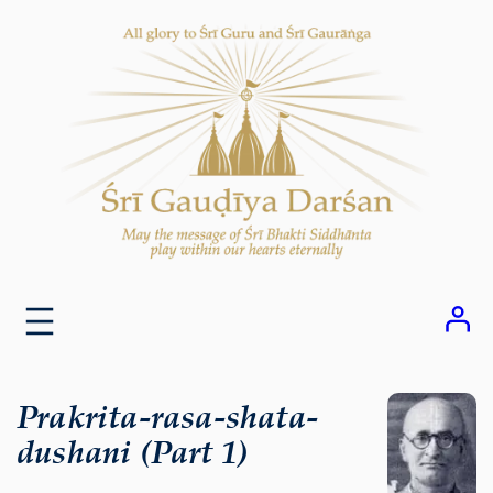
Skip
to
content
Prakrita-rasa-shata-
dushani (Part 1)