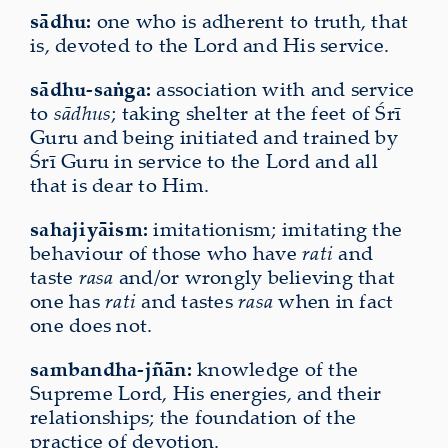
sādhu:
one who is adherent to truth, that
is, devoted to the Lord and His service.
sādhu-saṅga:
association with and service
to
sādhus
; taking shelter at the feet of Śrī
Guru and being initiated and trained by
Śrī Guru in service to the Lord and all
that is dear to Him.
sahajiyāism:
imitationism; imitating the
behaviour of those who have
rati
and
taste
rasa
and/or wrongly believing that
one has
rati
and tastes
rasa
when in fact
one does not.
sambandha-jñān:
knowledge of the
Supreme Lord, His energies, and their
relationships; the foundation of the
practice of devotion.