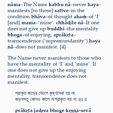
nāma
–The Name
kabhu nā
–never
haya
–
manifests [to those]
sattve
–in the
condition
bhāva
–of thought
ahaṁ
–of ‘I’
[and]
mama
–‘mine’.
chhāḍile nā
–If one
does not give up
buddhi
–the mentality
bhoga
–of enjoying,
aprākṛta
–
transcendence (‘supramundanity’)
haya
nā
–does not manifest. [4]
The Name never manifests to those who
have the mentality of ‘I’ and ‘mine’. If
one does not give up the enjoying
mentality, transcendence does not
manifest.
প্রাকৃত জড়ের ভোগে কৃষ্ণসেবা হয় না
জড়বস্তু কোনও কালে অপ্রাকৃত হয় না ॥৫॥
prākṛta jaḍera bhoge kṛṣṇa-sevā