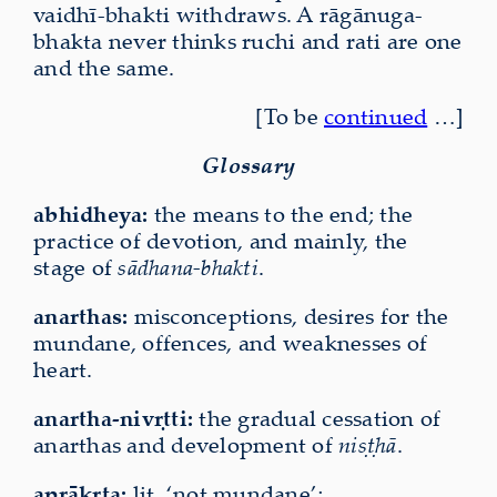
vaidhī-bhakti withdraws. A rāgānuga-
bhakta never thinks ruchi and rati are one
and the same.
[To be
continued
…]
Glossary
abhidheya:
the means to the end; the
practice of devotion, and mainly, the
stage of
sādhana-bhakti
.
anarthas:
misconceptions, desires for the
mundane, offences, and weaknesses of
heart.
anartha-nivṛtti:
the gradual cessation of
anarthas and development of
niṣṭhā
.
aprākṛta:
lit. ‘not mundane’;