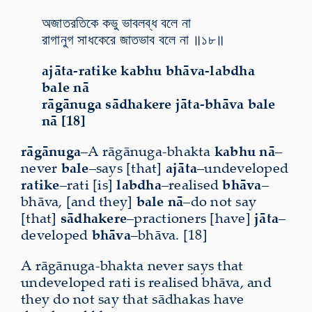
অজাতরতিকে কভু ভাবলব্ধ বলে না
রাগানুগ সাধকেরে জাতভাব বলে না ॥১৮॥
ajāta-ratike kabhu bhāva-labdha
bale nā
rāgānuga sādhakere jāta-bhāva bale
nā [18]
rāgānuga
–A rāgānuga-bhakta
kabhu nā
–
never
bale
–says [that]
ajāta
–undeveloped
ratike
–rati [is]
labdha
–realised
bhāva
–
bhāva, [and they]
bale nā
–do not say
[that]
sādhakere
–practioners [have]
jāta
–
developed
bhāva
–bhāva. [18]
A rāgānuga-bhakta never says that
undeveloped rati is realised bhāva, and
they do not say that sādhakas have