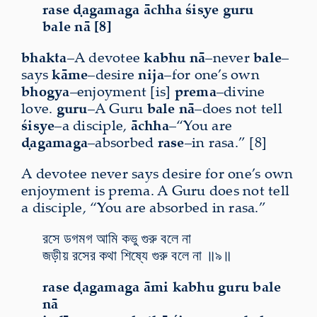
rase ḍagamaga āchha śiṣye guru
bale nā [8]
bhakta
–A devotee
kabhu nā
–never
bale
–
says
kāme
–desire
nija
–for one’s own
bhogya
–enjoyment [is]
prema
–divine
love.
guru
–A Guru
bale nā
–does not tell
śiṣye
–a disciple,
āchha
–“You are
ḍagamaga
–absorbed
rase
–in rasa.” [8]
A devotee never says desire for one’s own
enjoyment is prema. A Guru does not tell
a disciple, “You are absorbed in rasa.”
রসে ডগমগ আমি কভু গুরু বলে না
জড়ীয় রসের কথা শিষ্যে গুরু বলে না ॥৯॥
rase ḍagamaga āmi kabhu guru bale
nā