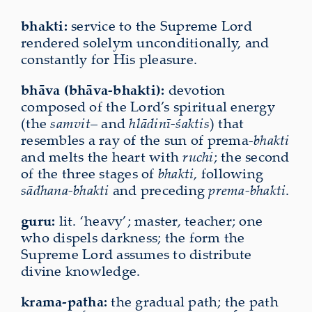
bhakti:
service to the Supreme Lord
rendered solelym unconditionally, and
constantly for His pleasure.
bhāva (bhāva-bhakti):
devotion
composed of the Lord’s spiritual energy
(the
samvit
– and
hlādinī-śaktis
) that
resembles a ray of the sun of prema-
bhakti
and melts the heart with
ruchi
; the second
of the three stages of
bhakti
, following
sādhana-bhakti
and preceding
prema-bhakti
.
guru:
lit. ‘heavy’; master, teacher; one
who dispels darkness; the form the
Supreme Lord assumes to distribute
divine knowledge.
krama-patha:
the gradual path; the path