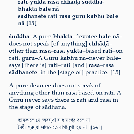
rati-yukta rasa chhāḍā śuddha-
bhakta bale nā
sādhanete rati rasa guru kabhu bale
nā [15]
śuddha
–A pure
bhakta
–devotee
bale nā
–
does not speak [of anything]
chhāḍā
–
other than
rasa
–rasa
yukta
–based
rati
–on
rati.
guru
–A Guru
kabhu nā
–never
bale
–
says [there is]
rati
–rati [and]
rasa
–rasa
sādhanete
–in the [stage of] practice. [15]
A pure devotee does not speak of
anything other than rasa based on rati. A
Guru never says there is rati and rasa in
the stage of sādhana.
ভাবকালে যে অবস্থা সাধনাগ্রে বলে না
বৈধী শ্রদ্ধা সাধনেতে রাগানুগা হয় না ॥১৬॥